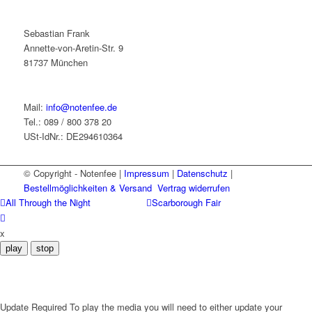
werden
mehrere
Varianten
Sebastian Frank
auf.
Annette-von-Aretin-Str. 9
Die
81737 München
Optionen
können
auf
Mail:
info@notenfee.de
der
Tel.: 089 / 800 378 20
Produktseite
USt-IdNr.: DE294610364
gewählt
werden
© Copyright - Notenfee |
Impressum
|
Datenschutz
|
Bestellmöglichkeiten & Versand
Vertrag widerrufen
All Through the Night
Scarborough Fair
x
play
stop
Update Required
To play the media you will need to either update your