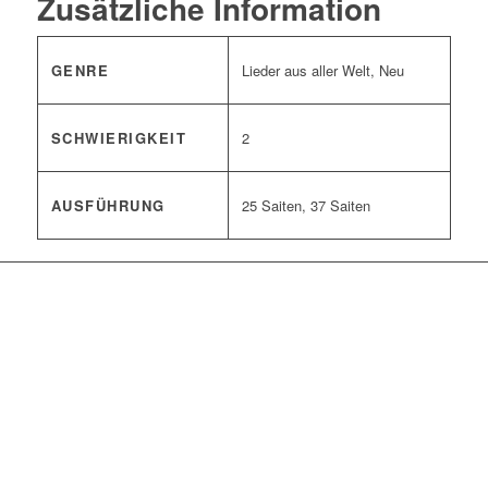
Zusätzliche Information
GENRE
Lieder aus aller Welt, Neu
SCHWIERIGKEIT
2
AUSFÜHRUNG
25 Saiten, 37 Saiten
Scarborough Fair
ab
3,00
€
Enthält 7% MwSt.
zzgl.
Versand
Lieferzeit: ca. 2-5 Werktage