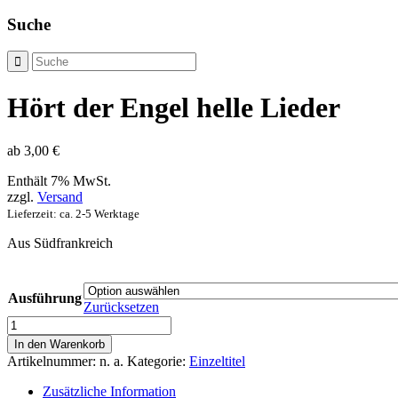
Suche
Hört der Engel helle Lieder
ab
3,00
€
Enthält 7% MwSt.
zzgl.
Versand
Lieferzeit: ca. 2-5 Werktage
Aus Südfrankreich
Ausführung
Zurücksetzen
Hört
der
In den Warenkorb
Engel
Artikelnummer:
n. a.
Kategorie:
Einzeltitel
helle
Lieder
Zusätzliche Information