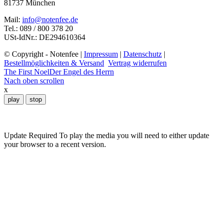
81737 München
Die
Optionen
Mail:
info@notenfee.de
können
Tel.: 089 / 800 378 20
auf
USt-IdNr.: DE294610364
der
Produktseite
© Copyright - Notenfee |
Impressum
|
Datenschutz
|
gewählt
Bestellmöglichkeiten & Versand
Vertrag widerrufen
werden
The First Noel
Der Engel des Herrn
Nach oben scrollen
x
play
stop
Update Required
To play the media you will need to either update
your browser to a recent version.