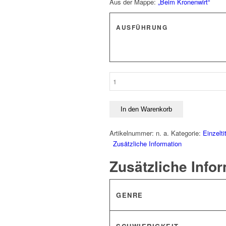
Aus der Mappe:
„Beim Kronenwirt“
AUSFÜHRUNG
Ich
bin
der
Doktor
In den Warenkorb
Eisenbarth
Menge
Artikelnummer:
n. a.
Kategorie:
Einzelti
Zusätzliche Information
Zusätzliche Info
GENRE