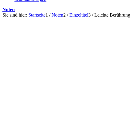
Noten
Sie sind hier:
Startseite
1
/
Noten
2
/
Einzeltitel
3
/
Leichte Berührung