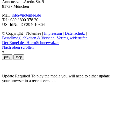
Annette-von-Aretin-Str. 9
auf.
81737 München
Die
Optionen
Mail:
info@notenfee.de
können
Tel.: 089 / 800 378 20
auf
USt-IdNr.: DE294610364
der
Produktseite
© Copyright - Notenfee |
Impressum
|
Datenschutz
|
gewählt
Bestellmöglichkeiten & Versand
Vertrag widerrufen
werden
Der Engel des Herrn
Schneewalzer
Nach oben scrollen
x
play
stop
Update Required
To play the media you will need to either update
your browser to a recent version.