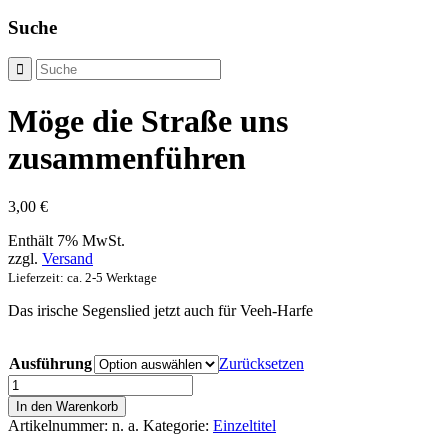
Suche
Möge die Straße uns
zusammenführen
3,00
€
Enthält 7% MwSt.
zzgl.
Versand
Lieferzeit: ca. 2-5 Werktage
Das irische Segenslied jetzt auch für Veeh-Harfe
Ausführung
Zurücksetzen
Möge
die
In den Warenkorb
Straße
Artikelnummer:
n. a.
Kategorie:
Einzeltitel
uns