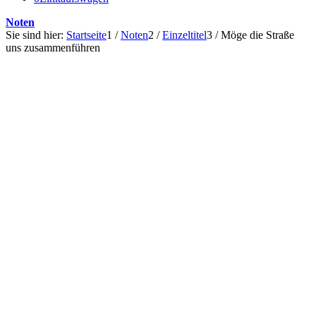
Noten
Sie sind hier:
Startseite
1
/
Noten
2
/
Einzeltitel
3
/
Möge die Straße
uns zusammenführen